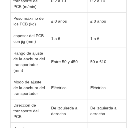
transporte de
0.2 a 10
0.2 a 10
PCB (m/min)
Peso máximo de
≤ 8 años
≤ 8 años
los PCB (kg)
espesor del PCB
1 a 6
1 a 6
con jig (mm)
Rango de ajuste
de la anchura del
Entre 50 y 450
50 a 610
transportador
(mm)
Modo de ajuste
de la anchura del
Eléctrico
Eléctrico
transportador
Dirección de
De izquierda a
De izquierda a
transporte del
derecha
derecha
PCB