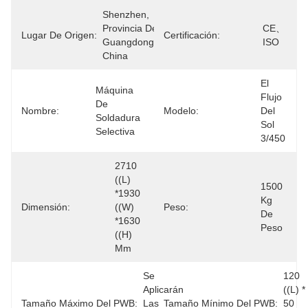
Shenzhen, 
Provincia De 
CE、
Lugar De Origen:
Certificación:
Guangdong, 
ISO
China
El 
Máquina 
Flujo 
De 
Nombre:
Modelo:
Del 
Soldadura 
Sol 
Selectiva
3/450
2710 
((L) 
1500 
*1930 
Kg 
Dimensión:
((W) 
Peso:
De 
*1630 
Peso
((H) 
Mm
Se 
120 
Aplicarán 
((L) * 
Tamaño Máximo Del PWB:
Las 
Tamaño Mínimo Del PWB:
50 