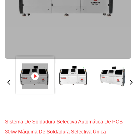
Sistema De Soldadura Selectiva Automática De PCB
30kw Máquina De Soldadura Selectiva Única