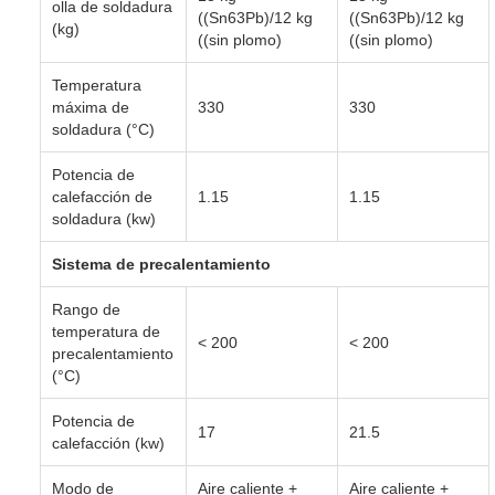
olla de soldadura
((Sn63Pb)/12 kg
((Sn63Pb)/12 kg
(kg)
((sin plomo)
((sin plomo)
Temperatura
máxima de
330
330
soldadura (°C)
Potencia de
calefacción de
1.15
1.15
soldadura (kw)
Sistema de precalentamiento
Rango de
temperatura de
< 200
< 200
precalentamiento
(°C)
Potencia de
17
21.5
calefacción (kw)
Modo de
Aire caliente +
Aire caliente +