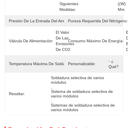
Siguientes 
((W) 
Medidas:
Mm
Presión De La Entrada Del Aire:
Pureza Requerida Del Nitrógeno:
0.6Mpa
El Valor 
E
De Las 
D
Válvula De Alimentación:
Consumo Máximo De Energía:
Emisiones 
E
De CO2
- ¿ 
Temperatura Máxima De Soldadura:
Personalizable:
330℃
Qué?
Soldadura selectiva de varios 
módulos
, 
Sistema de soldadura selectiva de 
Resaltar:
varios módulos
, 
Sistemas de soldadura selectiva de 
varios módulos