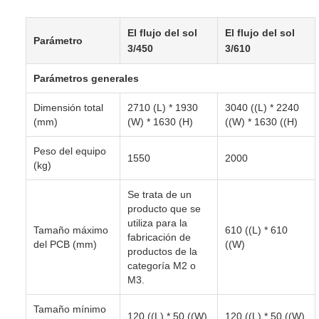
El flujo del sol
El flujo del sol
Parámetro
3/450
3/610
Parámetros generales
Dimensión total
2710 (L) * 1930
3040 ((L) * 2240
(mm)
(W) * 1630 (H)
((W) * 1630 ((H)
Peso del equipo
1550
2000
(kg)
Se trata de un
producto que se
utiliza para la
Tamaño máximo
610 ((L) * 610
fabricación de
del PCB (mm)
((W)
productos de la
categoría M2 o
M3.
Tamaño mínimo
120 ((L) * 50 ((W)
120 ((L) * 50 ((W)