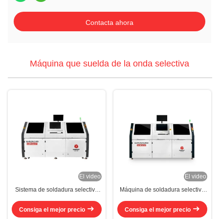
Contacta ahora
Máquina que suelda de la onda selectiva
El video
El video
Sistema de soldadura selectiva
Máquina de soldadura selectiva
automática de PCB 30kw
de aire caliente con bombas
Máquina de soldadura selectiva
electromagnéticas dobles
Consiga el mejor precio
Consiga el mejor precio
única