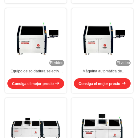
El video
El video
Equipo de soldadura selectiva
Máquina automática de
mini 11kw Sistema de soldadura
soldadura selectiva de 5kw
selectiva de PCB
Consiga el mejor precio
Consiga el mejor precio