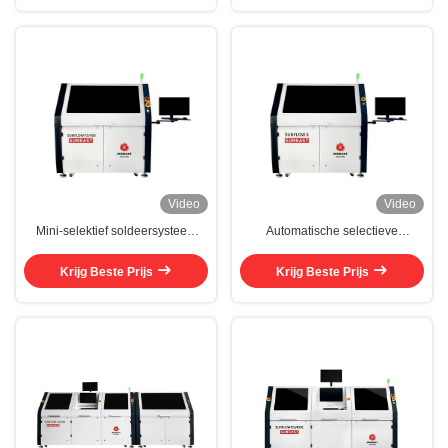
Video
Video
Mini-selektief soldeersysteem
Automatische selectieve
11kw PCB-selektief
soldeermachine 5kw Selecteer
soldeersysteem
soldeermachine
Krijg Beste Prijs
Krijg Beste Prijs