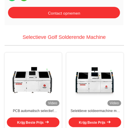
Contact opnemen
Selectieve Golf Solderende Machine
Video
Video
PCB automatisch selectief
Selektieve soldeermachine met
soldeersysteem 30kw Selecteer
dubbele elektromagnetische
soldeersysteem
pompen
Krijg Beste Prijs
Krijg Beste Prijs