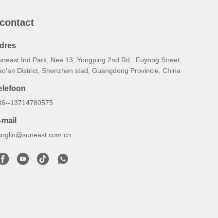
 contact
dres
uneast Ind.Park, Nee.13, Yongping 2nd Rd., Fuyong Street,
ao'an District, Shenzhen stad, Guangdong Provincie, China
elefoon
86--13714780575
-mail
anglin@suneast.com.cn