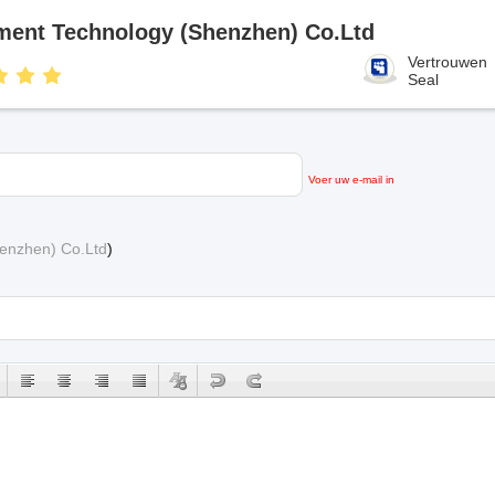
pment Technology (Shenzhen) Co.Ltd
Vertrouwen
Seal
Voer uw e-mail in
henzhen) Co.Ltd
)