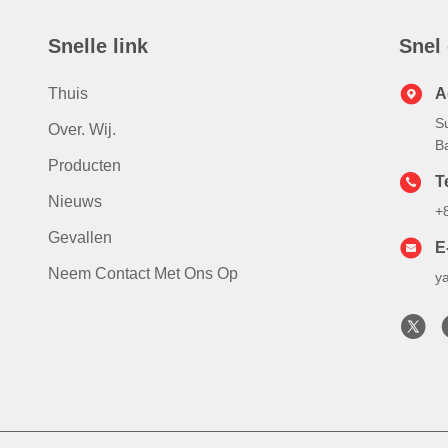
Snelle link
Snel
Thuis
A
S
Over. Wij.
B
Producten
T
Nieuws
+
Gevallen
E
Neem Contact Met Ons Op
y