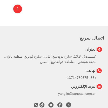
1
اتصال سريع
العنوان
(سنست) ، لا.13، شارع يونغ بينغ الثاني، شارع فويونغ، منطقة باوان،
مدينة شينشن، مقاطعة قوانغدونغ، الصين
الهاتف
+86--13714780575
البريد الإلكتروني
yanglin@suneast.com.cn