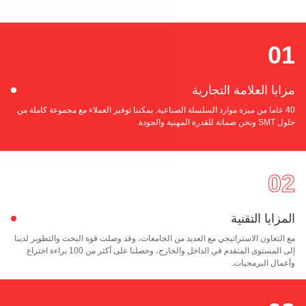
0
يا العلامة التجارية
4 عاما من ميزة موارد السلسلة الصناعية. يمكننا توفير العملاء مع مجموعة كاملة من
رة المهنية والجودة.
0
زايا التقنية
لتعاون الاستراتيجي مع العديد من الجامعات، وقد وصلت قوة البحث والتطوير لدينا
إلى المستوى المتقدم في الداخل والخارج، وحصلنا على أكثر من 100 براءة اختراع
مال البرمجيات.