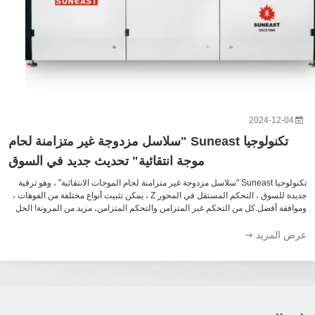
2024-12-0
تكنولوجيا Suneast "سلاسل مزدوجة غير متزامنة لحام
موجة انتقائية" تحديث جديد في السوق
تكنولوجيا Suneast "سلاسل مزدوجة غير متزامنة لحام الموجات الانتقائية" ، وهو ترقية
جديدة للسوق ، التحكم المستقل في المحور Z ، يمكن تثبيت أنواع مختلفة من الفوهات ،
فقة أفضل.كل من التحكم غير المتزامن والتحكم المتزامن، مزيد من المرونة! الحل
أسطوانتين، وحدتين عالية القدرة متوفرة أيضا، مما يمنحك ...
 المزيد