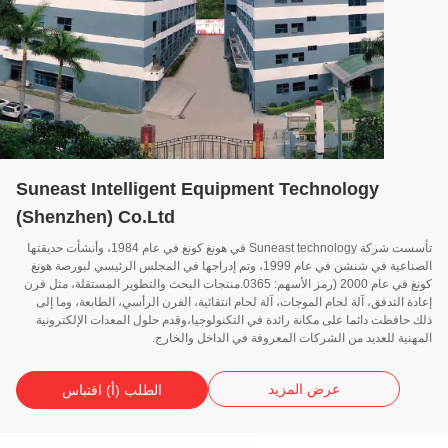
Suneast Intelligent Equipment Technology
(Shenzhen) Co.Ltd
تأسست شركة Suneast technology في هونغ كونغ في عام 1984، وأنشأت حديقتها
الصناعية في شنشن في عام 1999، وتم إدراجها في المجلس الرئيسي لبورصة هونغ
كونغ في عام 2000 (رمز الأسهم: 0365.منتجات البحث والتطوير المستقلة، مثل فرن
ة التدفق، آلة لحام الموجات، آلة لحام انتقائية، الفرن الرأسي، الطابعة، وما إلى
حافظت دائما على مكانة رائدة في التكنولوجيا،وقدم حلول المعدات الإلكترونية
نية للعديد من الشركات المعروفة في الداخل والخارج.
عرض المزيد
الطلب (أ) اقتباس