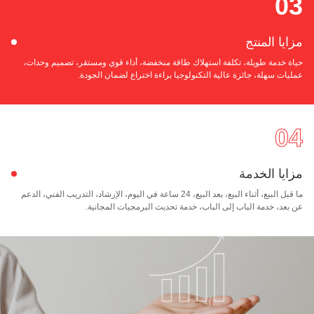
0
يا المنتج
ة خدمة طويلة، تكلفة استهلاك طاقة منخفضة، أداء قوي ومستقر، تصميم وحدات،
ات سهلة، جائزة عالية التكنولوجيا براءة اختراع لضمان الجودة.
0
يا الخدمة
ما قبل البيع، أثناء البيع، بعد البيع، 24 ساعة في اليوم، الإرشاد، التدريب الفني، الدعم
عد، خدمة الباب إلى الباب، خدمة تحديث البرمجيات المجانية.