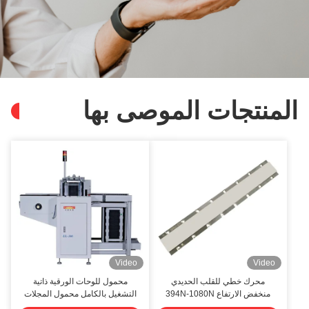
لمنتجات الموصى بها
Video
Video
محرك خطي للقلب الحديدي
محمول للوحات الورقية ذاتية
منخفض الارتفاع 394N-1080N
التشغيل بالكامل محمول المجلات
محرك القلب الحديدي
الورقية ذاتية التشغيل