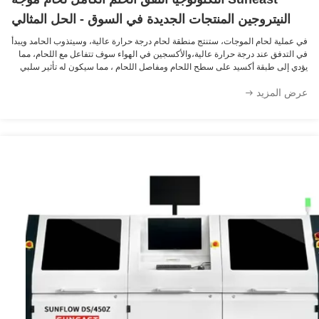
النيتروجين المنتجات الجديدة في السوق - الحل المثالي
لحماية النيتروجين لحام موجة!
عملية لحام الموجات، ستنتج منطقة لحام درجة حرارة عالية، وسيتذوب الحامد ويبدأ
التدفق عند درجة حرارة عالية،والأكسجين في الهواء سوف تتفاعل مع اللحام، مما
ي إلى طبقة أكسيد على سطح اللحام ومفاصل اللحام ، مما سيكون له تأثير سلبي
جودة اللحام. يستخدم النيتروجين كغاز وقائي في عملية لحام الموجات ، ...
 المزيد