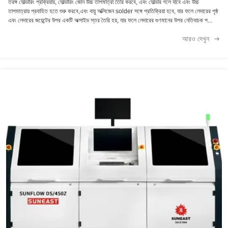
তরঙ্গ সোল্ডারিং প্রক্রিয়ায়, সোল্ডারিং জোন উচ্চ তাপমাত্রা তৈরি করবে, এবং সোল্ডার গলে যাবে এবং উচ্চ
তাপমাত্রায় প্রবাহিত হতে শুরু করবে,এবং বায়ু অক্সিজেন solder সঙ্গে প্রতিক্রিয়া হবে, যার ফলে লেদারের পৃষ্ঠ
এবং লেদারের জয়েন্টের উপর একটি অক্সাইড স্তর তৈরি হয়, যার ফলে লেদারের গুণমানের উপর নেতিবাচক প...
আরও দেখুন