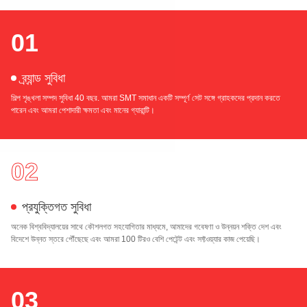
01
ব্র্যান্ড সুবিধা
শিল্প শৃঙ্খলা সম্পদ সুবিধা 40 বছর. আমরা SMT সমাধান একটি সম্পূর্ণ সেট সঙ্গে গ্রাহকদের প্রদান করতে
পারেন এবং আমরা পেশাদারী ক্ষমতা এবং মানের গ্যারান্টি।
02
প্রযুক্তিগত সুবিধা
অনেক বিশ্ববিদ্যালয়ের সাথে কৌশলগত সহযোগিতার মাধ্যমে, আমাদের গবেষণা ও উন্নয়ন শক্তি দেশ এবং
বিদেশে উন্নত স্তরে পৌঁছেছে এবং আমরা 100 টিরও বেশি পেটেন্ট এবং সফ্টওয়্যার কাজ পেয়েছি।
03