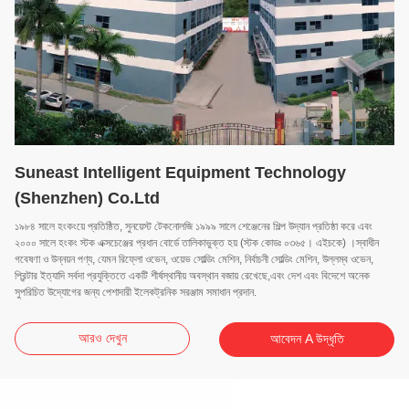
Suneast Intelligent Equipment Technology
(Shenzhen) Co.Ltd
১৯৮৪ সালে হংকংয়ে প্রতিষ্ঠিত, সুনয়েস্ট টেকনোলজি ১৯৯৯ সালে শেঞ্জেনের শিল্প উদ্যান প্রতিষ্ঠা করে এবং
২০০০ সালে হংকং স্টক এক্সচেঞ্জের প্রধান বোর্ডে তালিকাভুক্ত হয় (স্টক কোডঃ ০৩৬৫। এইচকে) ।স্বাধীন
গবেষণা ও উন্নয়ন পণ্য, যেমন রিফ্লো ওভেন, ওয়েভ সোল্ডিং মেশিন, নির্বাচনী সোল্ডিং মেশিন, উল্লম্ব ওভেন,
প্রিন্টার ইত্যাদি সর্বদা প্রযুক্তিতে একটি শীর্ষস্থানীয় অবস্থান বজায় রেখেছে,এবং দেশ এবং বিদেশে অনেক
সুপরিচিত উদ্যোগের জন্য পেশাদারী ইলেকট্রনিক সরঞ্জাম সমাধান প্রদান.
আরও দেখুন
আবেদন A উদ্ধৃতি