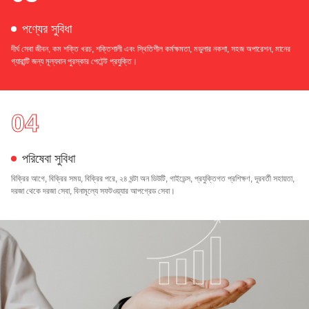
পণ্যের সুবিধা
দীর্ঘ সেবা জীবন, কম শক্তি খরচ, শক্তিশালী এবং স্থিতিশীল কর্মক্ষমতা, মডুলার নকশা, সহজ অপারেশন, মানের
গ্যারান্টি জন্য মূল্যবান পুরস্কার পেটেন্ট প্রযুক্তি।
04
পরিষেবা সুবিধা
বিক্রির আগে, বিক্রির সময়, বিক্রির পরে, ২৪ ঘন্টা অন ডিউটি, গাইডেন্স, প্রযুক্তিগত প্রশিক্ষণ, দূরবর্তী সহায়তা,
দরজা থেকে দরজা সেবা, বিনামূল্যে সফটওয়্যার আপগ্রেড সেবা।