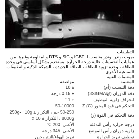
يموت بوندر بوندر مناسب لـ IGBT و SIC و DTS والمقاومة وغيرها من
ت عالية درجة الحرارة. يستخدم بشكل أساسي في وحدة
يد الطاقة ، الطاقة الجديدة ، الشبكة الذكية والتطبيقات
مواصفة
± 10
± 0.15 درجة
توظيف
± 1 °
ر Z (G)
50-10000
50-250 جم ، التكرار ± 10g ؛ 250g-
قوة (ز)
8000g ، التكرار ± 10 ٪
التدفئة
الأعلى. 200 ℃
 الموضع
الأعلى. 345 درجة
ارة
تبريد الهواء/النيتروجين