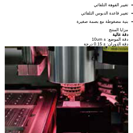
ائي
س التلقائي
 بصمة صغيرة