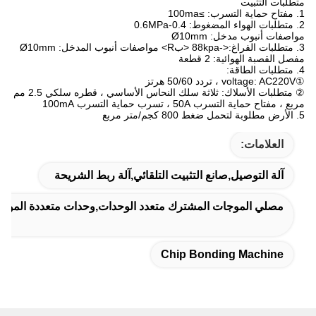
: Ø10mm
: 2 قطعة
② متطلبات الأسلاك: ثلاثة سلك النحاس الأساسي ، قطره سلكي 2.5 مم
سرب حماية التسرب 100mA
ل,صانع التثبيت التلقائي,آلة ربط الشريحة
جات المشترك متعدد الوحدات,وحدات متعددة الموجات المختارة المشت
Chip Bonding