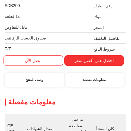
SDB200
از:
≥1 قطعة
ك:
قابل للتفاوض
عر:
صندوق الخشب الرقائقي
يف:
T/T
فع:
ى أفضل سعر
اتصل الآن
مات مفصلة
وصف المنتج
معلومات مفصلة
شنتشن، 
مقاطعة 
CE、
:
إصدار الشهادات: