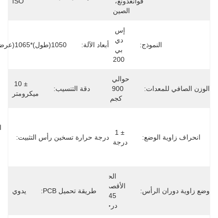
قوانغدونغ، 
ISO
الصين
إس 
دي 
النموذج:
أبعاد الآلة:
1050(طول)*1065(عرض)*1510(ارتفاع)مم
بي 
200
حوالي 
± 10 
معدات:
900 
دقة التنسيب:
ميكرومتر
كجم
الحد 
الأقصى 
± 1 
 الوضع:
درجة حرارة تسخين رأس التثبيت:
200 
درجة
درجة 
مئوية
الحد 
الأقصى 
 الرأس:
طريقة تحميل PCB:
يدوي
345 
درجة