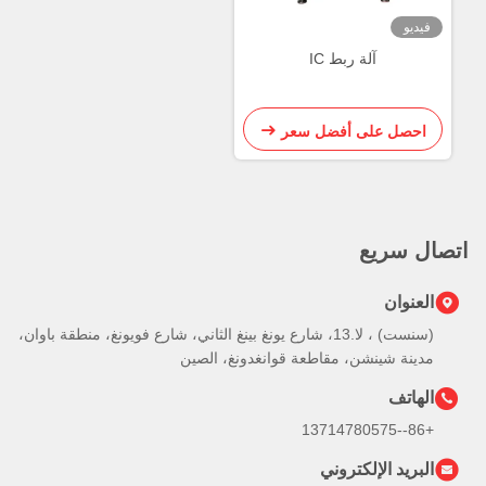
 ربط IC
 أفضل سعر
(سنست) ، لا.13، شارع يونغ بينغ الثاني، شارع فويونغ، منطقة باوان،
ن، مقاطعة قوانغدونغ، الصين
كتروني