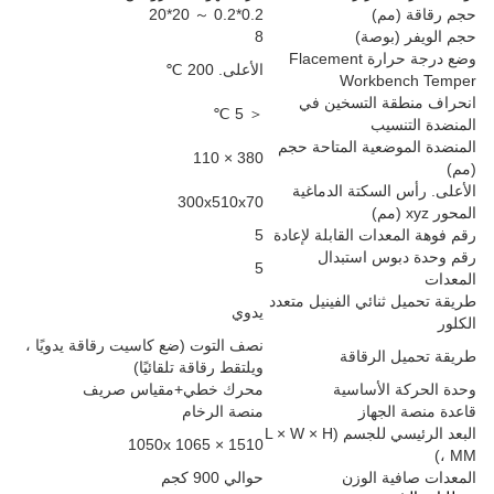
0.2*0.2 ～ 20*20
ة)
8
وضع درجة حرارة Flacement
الأعلى. 200 ℃
Wor
لتسخين في
＜ 5 ℃
ة المتاحة حجم
380 × 110
تة الدماغية
300x510x70
القابلة لإعادة
5
استبدال
5
ي الفينيل متعدد
يدوي
نصف التوت (ضع كاسيت رقاقة يدويًا ،
قاقة
ويلتقط رقاقة تلقائيًا)
ساسية
محرك خطي+مقياس صريف
ز
منصة الرخام
البعد الرئيسي للجسم (L × W × H
1050x 1065 × 1510
لوزن
حوالي 900 كجم