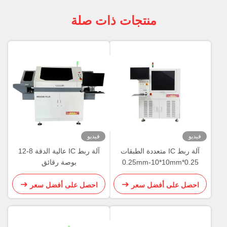
منتجات ذات صلة
فيديو
آلة ربط IC متعددة الطبقات
آلة ربط IC عالية الدقة 8-12
0.25*0.25mm-10*10mm
بوصة رقائق
ربط المسامير
 أفضل سعر
احصل على أفضل سعر