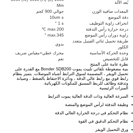
Mm
لوزن
حوالي 900 كجم
± 10um
توظيف
± 1 °
التدفئة
max.200 ℃
 الموضع
max.345 °
ي الفينيل متعدد
يدوي
ساسية
محرك خطي+مقياس صريف
نعم
لمنتج
بنية مضغوطة تلقائي تلبيث يموت Bonder SDB200 مع القدرة على
لمصممة لسوق الترابط أشباه الموصلات. يتميز بنظام
 عالي الدقة ، ودائرة الاحتفاظ بالضغط ، وصيانة
بط المسبق للمكونات الكهربائية.
ات الدقة العالية يموت الترابط
رأس الموضع والمنصة
رجة الحرارة العالي الدقة
يق في القوة
فر