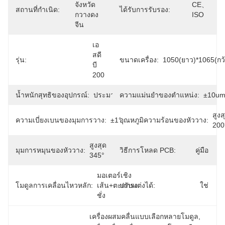
จังหวัด
CE、
สถานที่กำเนิด:
ได้รับการรับรอง:
กวางดง 
ISO
จีน
เอ
สดี
รุ่น:
ขนาดเครื่อง:
1050(ยาว)*1065(กว้
บี 
200
น้ำหนักสุทธิของอุปกรณ์:
ประมาณ900กก.
ความแม่นยำของตำแหน่ง:
±10u
สูงสุ
ความเบี่ยงเบนของมุมการวาง:
±1°
อุณหภูมิความร้อนของหัววาง:
20
สูงสุด 
มุมการหมุนของหัววาง:
วิธีการโหลด PCB:
คู่มือ
345°
มอเตอร์เชิง
โมดูลการเคลื่อนไหวหลัก:
เส้น+ตะแกรง
ปรับแต่งได้:
ใช่
ชั่ง
เครื่องผสมคลื่นแบบเลือกหลายโมดูล
, 