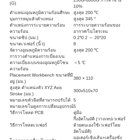
(G)
10%
ตำแหน่งอุณหภูมิความร้อนศีรษะ
สูงสุด 200 ℃
มุมการหมุนหัวตำแหน่ง
สูงสุด 345 °
ตำแหน่งการระบายความร้อน
การระบายความร้อนของ
ความร้อน
อากาศ/ไนโตรเจน
ขนาดชิป (มม.)
0.2*0.2 ～ 20*20
ขนาดเวเฟอร์ (นิ้ว)
8
จัดวางอุณหภูมิความร้อน
สูงสุด 200 ℃
การวางตำแหน่งการเบี่ยงเบน
ความเบี่ยงเบนของอุณหภูมิโซน
＜5 ℃
ความร้อน
Placement Workbench ขนาดที่มี
380 × 110
อยู่ (มม.)
สูงสุด ตำแหน่งหัว XYZ Axis
300x510x70
Stroke (มม.)
หมายเลขหัวฉีดที่สามารถปรับได้
5
หมายเลขโมดูลการเปลี่ยนอุปกรณ์
5
วิธีการโหลด PCB
คู่มือ
กึ่งอัตโนมัติ (วางเทปเวเฟอร์
วิธีการโหลดเวเฟอร์
ด้วยตนเองใช้เวเฟอร์โดย
อัตโนมัติ)
มอเตอร์เชิงเส้น+เครื่องชั่ง