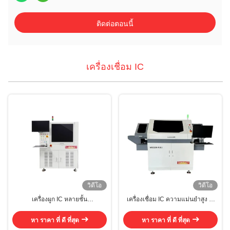
ติดต่อตอนนี้
เครื่องเชื่อม IC
วิดีโอ
วิดีโอ
เครื่องผูก IC หลายชั้น
เครื่องเชื่อม IC ความแม่นยําสูง 8-
0.25*0.25mm-10*10mm อุปกรณ์
12 นิ้ว
ผูก Die
หา ราคา ที่ ดี ที่สุด
หา ราคา ที่ ดี ที่สุด