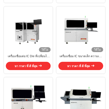
วิดีโอ
วิดีโอ
เครื่องเชื่อมต่อ IC Die ที่เปลี่ยนไว
เครื่องเชื่อม IC ขนาดเล็ก ความเร็ว
เครื่องเชื่อมต่อชิป Supermini
สูง เครื่องเชื่อมแบบพลาตฟอร์ม
โมดูล
หา ราคา ที่ ดี ที่สุด
หา ราคา ที่ ดี ที่สุด