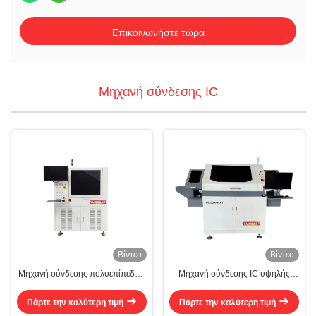
Επικοινωνήστε τώρα
Μηχανή σύνδεσης IC
Βίντεο
Βίντεο
Μηχανή σύνδεσης πολυεπίπεδων
Μηχανή σύνδεσης IC υψηλής
IC 0,25*0,25mm-10*10mm
ακρίβειας 8-12 ιντσών Wafers Die
Εξοπλισμός σύνδεσης με ψύξη
Bonders
Πάρτε την καλύτερη τιμή
Πάρτε την καλύτερη τιμή