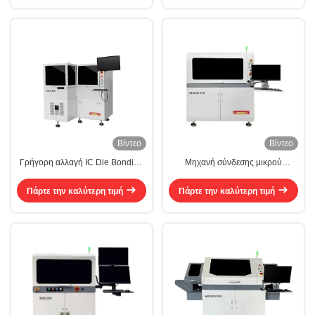
Βίντεο
Βίντεο
Γρήγορη αλλαγή IC Die Bonding
Μηχανή σύνδεσης μικρού
Machine Supermini Chip Bonding
αποτυπώματος IC υψηλής
Machine
ταχύτητας
Πάρτε την καλύτερη τιμή
Πάρτε την καλύτερη τιμή