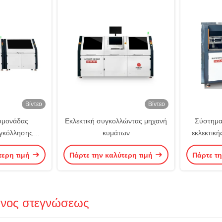
Βίντεο
Βίντεο
υμονάδας
Εκλεκτική συγκολλώντας μηχανή
Σύστημα
υγκόλλησης
κυμάτων
εκλεκτική
ένη επιλεκτική
σύνδεση
τερη τιμή
Πάρτε την καλύτερη τιμή
Πάρτε τη
 κυμάτων
παρακολ
νος στεγνώσεως