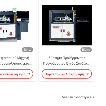
Βίντεο
Βίντεο
 ψεκασμού Μηχανή
Σύστημα Προθέρμανσης
ς συγκόλλησης εκτός
Προγράμματος Εκτός Σύνδεσης
ς Σύστημα οπτικής
Μηχανή Επιλεκτικής
ν καλύτερη τιμή
Πάρτε την καλύτερη τιμή
ούθησης Επιλεκτική
Συγκόλλησης Υψηλής
συγκόλληση
Σταθερότητας Επιλεκτική
Συγκόλληση
Δείτε περισσότερα > >