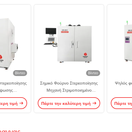
Βίντεο
Βίντεο
στερεοποίησης
Σημικό Φούρνο Στερεοποίησης
Ψηλός φ
ύψωσης
Μηχανή Στριμοποιημένο
τικό φούρνο
Βιομηχανικό Φούρνο
τερη τιμή
Πάρτε την καλύτερη τιμή
Πάρτε τη
ύνθετης ύλης
Στερεοποίησης
ραγγας