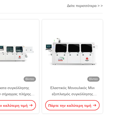
Δείτε περισσότερα > >
Βίντεο
Βίντεο
ατα συγκόλλησης
Ελαστικός Μονουλικός Μίνι
ν σήραγγας πλήρης
εξοπλισμός συγκόλλησης
 Μηχανή συγκόλλησης
κυμάτων χωρίς μόλυβδο
ν καλύτερη τιμή
Πάρτε την καλύτερη τιμή
ων πλήρης αζώτου