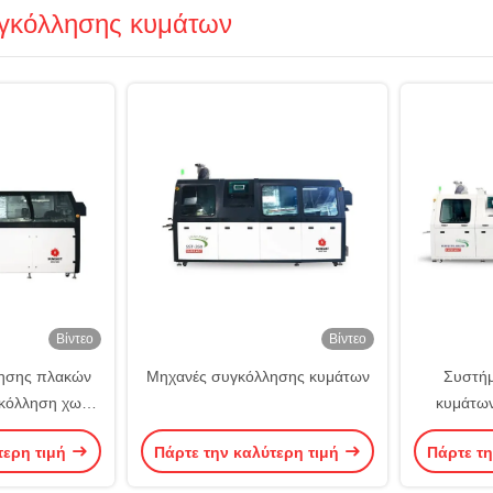
γκόλλησης κυμάτων
Βίντεο
Βίντεο
ησης πλακών
Μηχανές συγκόλλησης κυμάτων
Συστήμ
κόλληση χωρίς
κυμάτω
δο
σφράγισης
τερη τιμή
Πάρτε την καλύτερη τιμή
Πάρτε τη
κυμάτ