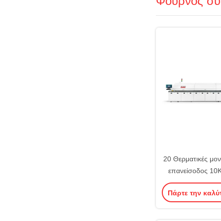
Φούρνος συ
20 Θερματικές μο
επανείσοδος 10
Φούρνος επανεί
Πάρτε την καλύ
αέρ