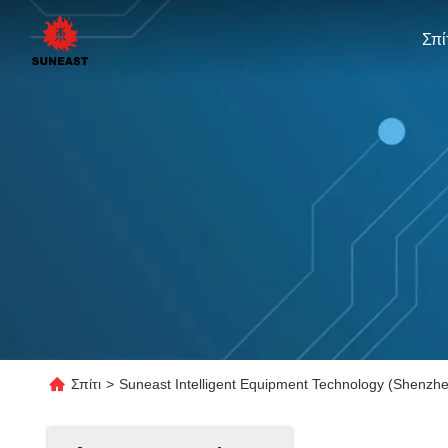
Σπί
Σπίτι
>
Suneast Intelligent Equipment Technology (Shenzhe