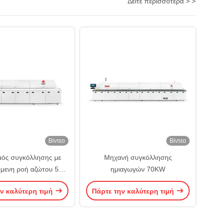
Δείτε περισσότερα > >
Βίντεο
Βίντεο
μός συγκόλλησης με
Μηχανή συγκόλλησης
μενη ροή αζώτου 50
ημιαγωγών 70KW
0 mm SMT μηχανή
ν καλύτερη τιμή
Πάρτε την καλύτερη τιμή
σης με επανερχόμενη
ροή