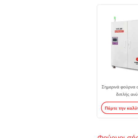
Σημερινά φούρνα 
διπλής αν
μικροεπαγγελμα
Πάρτε την καλύ
στερεοποίησης σ
Φούρνοι σή