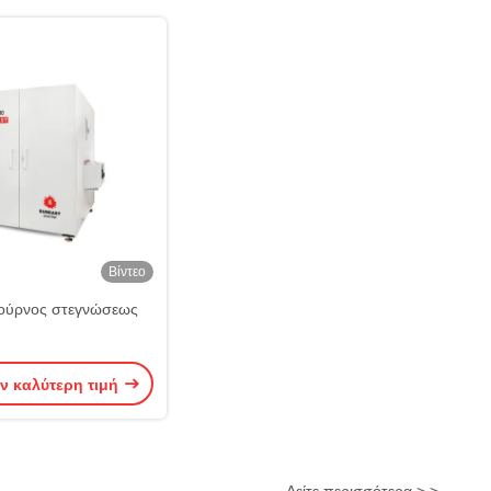
Βίντεο
ούρνος στεγνώσεως
ν καλύτερη τιμή