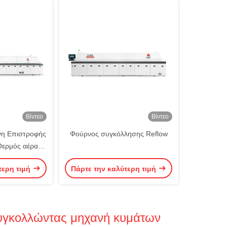
Βίντεο
Βίντεο
νη Επιστροφής
Φούρνος συγκόλλησης Reflow
ερμός αέρας
 Φούρνος
τερη τιμή
Πάρτε την καλύτερη τιμή
ησης
συγκολλώντας μηχανή κυμάτων