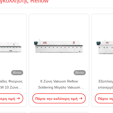
γκόλλησης Reflow
Βίντεο
Βίντεο
νάδες Φούρνος
8 Ζώνη Vakuum Reflow
Εξοπλισ
KW 10 Ζώνες
Soldering Μεγάλο Vakuum
επανερχό
σοδος θερμού
Reflow Φούρνο Μηχανή
mm-40
τερη τιμή
Πάρτε την καλύτερη τιμή
Πάρτε τη
α
συγκόλλη