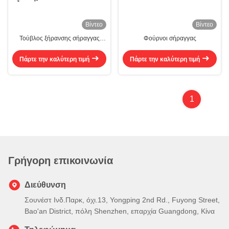
Βίντεο
Βίντεο
Τούβλος ξήρανσης σήραγγας
Φούρνοι σήραγγας
3P5L Τούβλος συνδεδεμένης
αλυσίδας
Πάρτε την καλύτερη τιμή
Πάρτε την καλύτερη τιμή
1
Γρήγορη επικοινωνία
Διεύθυνση
Σουνέστ Ινδ.Παρκ, όχι.13, Yongping 2nd Rd., Fuyong Street,
Bao'an District, πόλη Shenzhen, επαρχία Guangdong, Κίνα