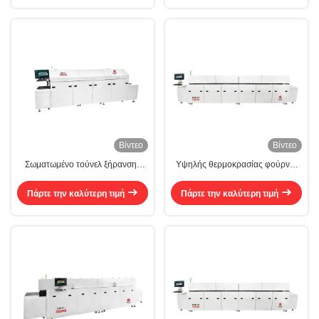
Βίντεο
Βίντεο
Σωματωμένο τούνελ ξήρανσης
Υψηλής θερμοκρασίας φούρνοι
50mm-400mm Σιδηροδρομικό
σήραγγας 5 ζώνες αλυσίδα
μεταφορέα Κονβέκτιση τούνελ
μεταφορέα βιομηχανικός φούρνος
Πάρτε την καλύτερη τιμή
Πάρτε την καλύτερη τιμή
σήραγγας