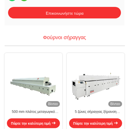
Επικοινωνήστε τώρα
Φούρνοι σήραγγας
Βίντεο
Βίντεο
500 mm πλάτος μεταγωγικό
5 ζώνες σήραγγας ξήρανση
φούρνο δύναμη κόκαλο Δίκτυο
φούρνο υψηλής θερμοκρασίας
μεταγωγικού σήραγγας φούρνο
PCB ξήρανση φούρνο πλατύ
Πάρτε την καλύτερη τιμή
Πάρτε την καλύτερη τιμή
πλάτους βαρύ φορτίο