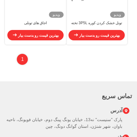
ویدیو
ویدیو
تونل خشک کردن کوره 3P5L تخته
اجاق های تونلی
پشتیبان زنجیره حمل کوره
بهترین قیمت رو بدست بیار
بهترین قیمت رو بدست بیار
1
تماس سریع
آدرس
پارک "سنيست" نه13، خیابان یونگ پینگ دوم، خیابان فویونگ، ناحیه
باوان، شهر شنژن، استان گوانگ دونگ، چین