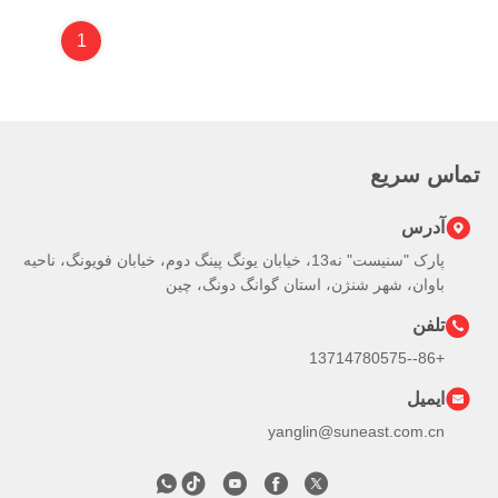
1
تماس سریع
آدرس
پارک "سنيست" نه13، خیابان یونگ پینگ دوم، خیابان فویونگ، ناحیه
باوان، شهر شنژن، استان گوانگ دونگ، چین
تلفن
+86--13714780575
ایمیل
yanglin@suneast.com.cn