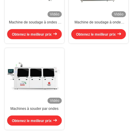
Vidéo
Vidéo
Machine de soudage à ondes à
Machine de soudage à ondes
pulvérisation externe Suneast
petites 380V 50HZ Machine de
8KW Machine de soudage à
soudage à ondes sans plomb
Obtenez le meilleur prix
Obtenez le meilleur prix
ondes sans plomb
Vidéo
Machines à souder par ondes
Obtenez le meilleur prix