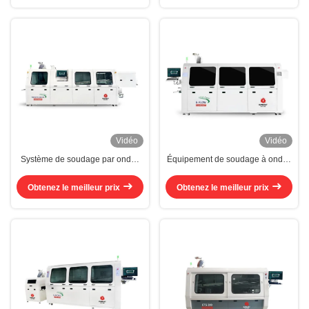
Vidéo
Vidéo
Système de soudage par ondes
Équipement de soudage à ondes
de tunnel, machine de soudage
modulaire et flexible
par ondes automatique remplie
Obtenez le meilleur prix
Obtenez le meilleur prix
d'azote à étanchéité complète