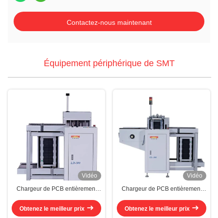
Contactez-nous maintenant
Équipement périphérique de SMT
Vidéo
Vidéo
Chargeur de PCB entièrement
Chargeur de PCB entièrement
automatique 0,3 kW 0,5 kW SMT
automatique PLC Chargeur de
Chargeur AC220V
périodique de PCB Suneast
Obtenez le meilleur prix
Obtenez le meilleur prix