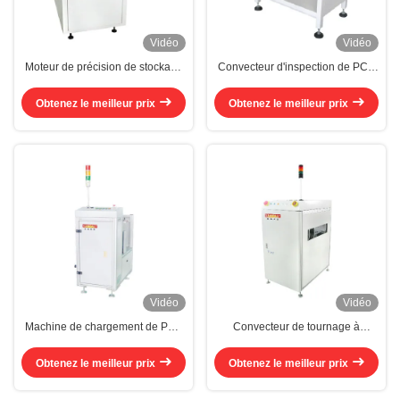
Vidéo
Vidéo
Moteur de précision de stockage
Convecteur d'inspection de PCB
de tampon NG/OK
à voie unique AC220V
Convecteur de manutention de
Obtenez le meilleur prix
Obtenez le meilleur prix
PCB
Vidéo
Vidéo
Machine de chargement de PCB
Convecteur de tournage à
automatique sous vide à haute
commande automatique par PLC
pression
AC220V 50 Hz/60 Hz
Obtenez le meilleur prix
Obtenez le meilleur prix