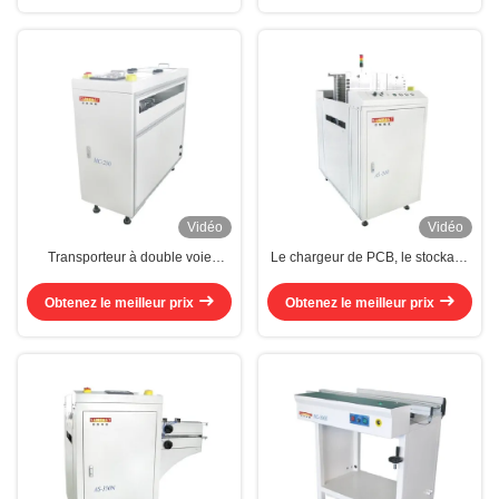
Vidéo
Vidéo
Transporteur à double voie
Le chargeur de PCB, le stockage
tournante reliant AOI
automatique, la balance
Transporteur de transfert
d'alimentation
Obtenez le meilleur prix
Obtenez le meilleur prix
parallèle