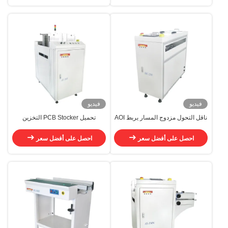
فيديو
فيديو
ناقل التحول مزدوج المسار يربط AOI
تحميل PCB Stocker التخزين
ناقل نقل مواز
التلقائي توازن التغذية
احصل على أفضل سعر
احصل على أفضل سعر