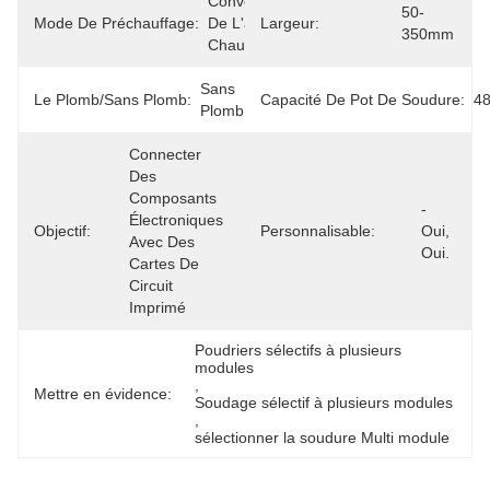
Convection/IR 
50-
Mode De Préchauffage:
De L'air 
Largeur:
350mm
Chaud
Sans 
Le Plomb/sans Plomb:
Capacité De Pot De Soudure:
4
Plomb
Connecter 
Des 
Composants 
- 
Électroniques 
Objectif:
Personnalisable:
Oui, 
Avec Des 
Oui.
Cartes De 
Circuit 
Imprimé
Poudriers sélectifs à plusieurs 
modules
, 
Mettre en évidence:
Soudage sélectif à plusieurs modules
, 
sélectionner la soudure Multi module