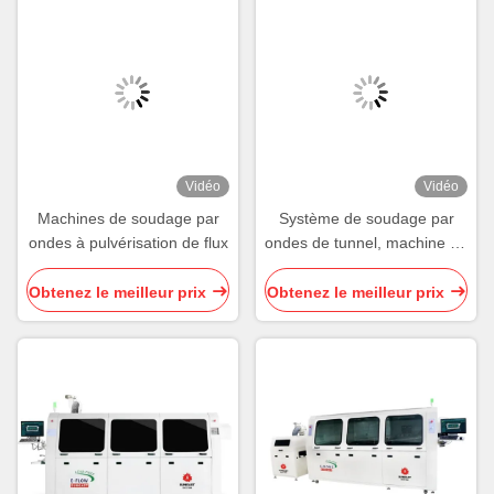
Vidéo
Vidéo
Machines de soudage par
Système de soudage par
ondes à pulvérisation de flux
ondes de tunnel, machine de
soudage par ondes
automatique remplie d'azote
Obtenez le meilleur prix
Obtenez le meilleur prix
à étanchéité complète