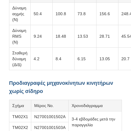
Δύναμη
αιχμής
50.4
100.8
73.8
156.6
248.
(N)
Δύναμη
RMS
9.24
18.48
13.53
28.71
45.5
(N)
Σταθερή
δύναμη
4.2
8.4
6.15
13.05
20.7
(Δ/Δ)
Προδιαγραφές μηχανοκίνητων κινητήρων
χωρίς σίδηρο
Σχήμα
Μέρος Νο.
Χρονοδιάγραμμα
TM02X1
N27001001502Α
3-4 εβδομάδες μετά την
παραγγελία
TM02X2
N27001001503A