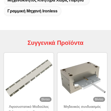
Μηχανοκίνητος Κινητήρα Χωρίς Πυρήνα
Γραμμική Μηχανή Ironless
Συγγενικά Προϊόντα
Βίντεο
Βίντεο
Λιγοσυστατικό Μοδούλος
Μηδενικός συνδυασμός