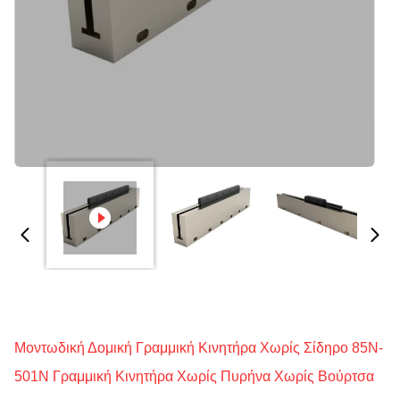
Μοντωδική Δομική Γραμμική Κινητήρα Χωρίς Σίδηρο 85N-
501N Γραμμική Κινητήρα Χωρίς Πυρήνα Χωρίς Βούρτσα