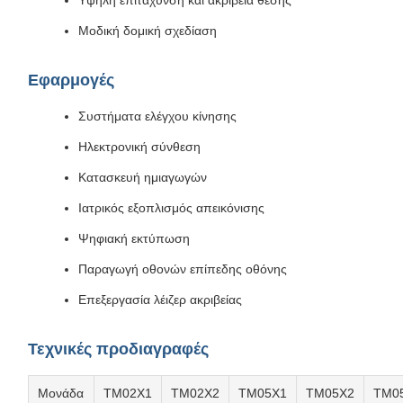
Υψηλή επιτάχυνση και ακρίβεια θέσης
Μοδική δομική σχεδίαση
Εφαρμογές
Συστήματα ελέγχου κίνησης
Ηλεκτρονική σύνθεση
Κατασκευή ημιαγωγών
Ιατρικός εξοπλισμός απεικόνισης
Ψηφιακή εκτύπωση
Παραγωγή οθονών επίπεδης οθόνης
Επεξεργασία λέιζερ ακριβείας
Τεχνικές προδιαγραφές
Μονάδα
TM02X1
TM02X2
ΤΜ05X1
ΤΜ05X2
ΤΜ0