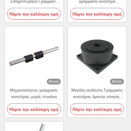
Σιδηροπυρήνα Γραμμικός
γραμμικού κινητήρα
Κινητήρας 394N-1080N
φωνητικής τροχιάς 8N-900N
Πάρτε την καλύτερη τιμή
Σιδηροπυρήνα Κινητήρας
Πάρτε την καλύτερη τιμή
Συνδυασμός κινητήρα
φωνητικής τροχιάς
Βίντεο
Βίντεο
Μηχανοκίνητος γραμμικός
Μεγάλη ανάλυση Γραμμικός
κινητήρας χωρίς πυρήνα
κινητήρας άμεσης κίνησης
11.2Nm-75.6Nm Συμπίεστος
Πάρτε την καλύτερη τιμή
Πάρτε την καλύτερη τιμή
γραμμικός κινητήρας