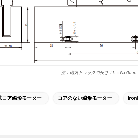
注：磁気トラックの長さ：L = Nx76mm
鉄コア線形モーター
コアのない線形モーター
Ir