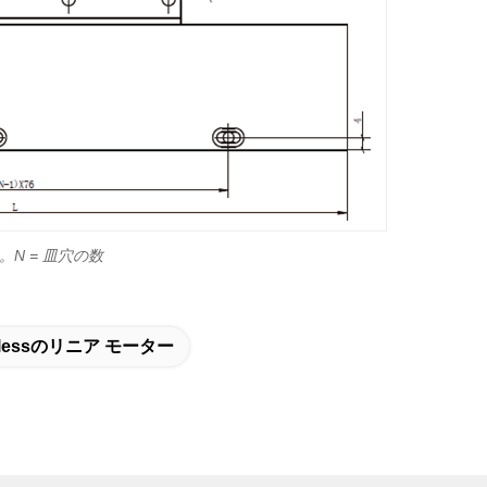
。N = 皿穴の数
onlessのリニア モーター