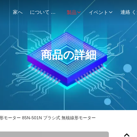
家へ
について 私達
製品
イベント
商品の詳細
モーター 85N-501N ブラシ式 無核線形モーター