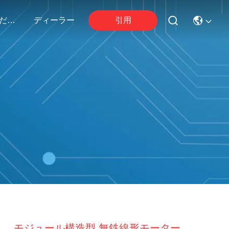
引用
連絡 ください
ディーラー
モジュール構造型 無鉄線形モーター