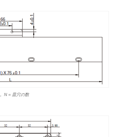
。N = 皿穴の数