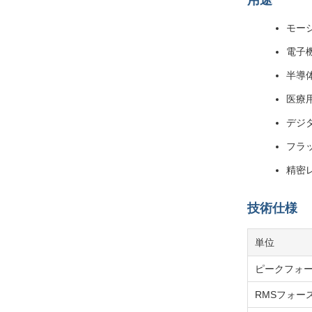
用途
モー
電子
半導
医療
デジ
フラ
精密
技術仕様
単位
ピークフォース
RMSフォース 