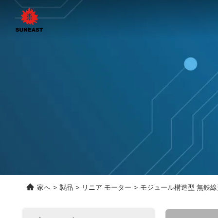
家へ
>
製品
>
リニア モーター
>
モジュール構造型 無鉄線形