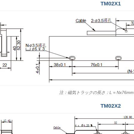
TM02X1
注：磁気トラックの長さ：L = Nx76mm
TM02X2