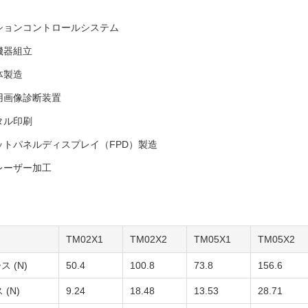
ションコントロールシステム
機器組立
体製造
用画像診断装置
タル印刷
ットパネルディスプレイ（FPD）製造
レーザー加工
TM02X1
TM02X2
TM05X1
TM05X2
 (N)
50.4
100.8
73.8
156.6
(N)
9.24
18.48
13.53
28.71