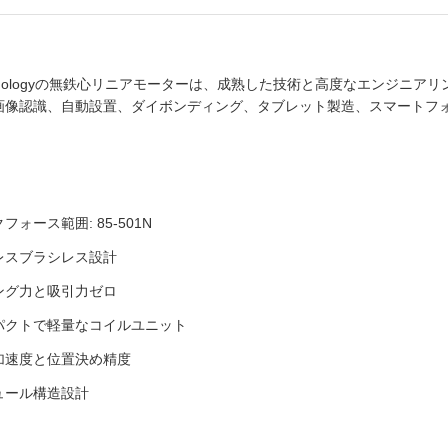
 Technologyの無鉄心リニアモーターは、成熟した技術と高度なエン
画像認識、自動設置、ダイボンディング、タブレット製造、スマートフ
フォース範囲: 85-501N
レスブラシレス設計
ング力と吸引力ゼロ
パクトで軽量なコイルユニット
加速度と位置決め精度
ュール構造設計