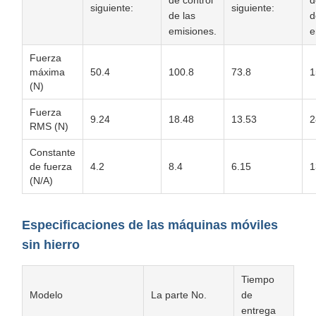
de control
d
siguiente:
siguiente:
de las
d
emisiones.
e
Fuerza
máxima
50.4
100.8
73.8
1
(N)
Fuerza
9.24
18.48
13.53
2
RMS (N)
Constante
de fuerza
4.2
8.4
6.15
1
(N/A)
Especificaciones de las máquinas móviles
sin hierro
Tiempo
Modelo
La parte No.
de
entrega