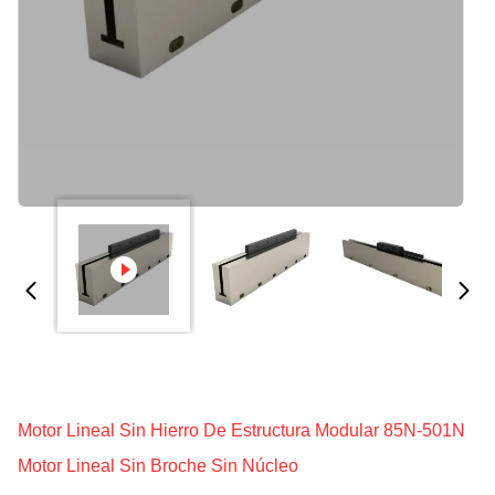
Motor Lineal Sin Hierro De Estructura Modular 85N-501N
Motor Lineal Sin Broche Sin Núcleo