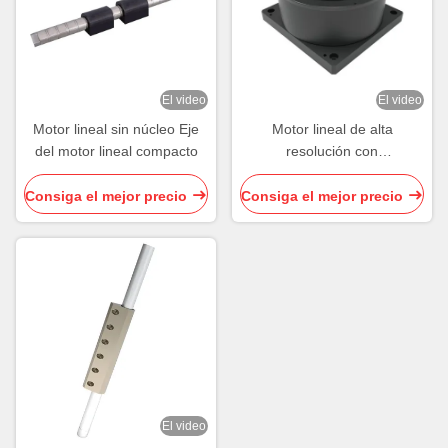
El video
El video
Motor lineal sin núcleo Eje
Motor lineal de alta
del motor lineal compacto
resolución con
accionamiento directo
11.2Nm-75.6Nm Motor lineal
Consiga el mejor precio
Consiga el mejor precio
compacto
El video