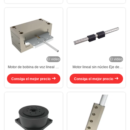
El video
El video
Motor de bobina de voz lineal de
Motor lineal sin núcleo Eje del
cogging cero 8N-900N Asamblea
motor lineal compacto
del motor de bobina de voz
Consiga el mejor precio
Consiga el mejor precio