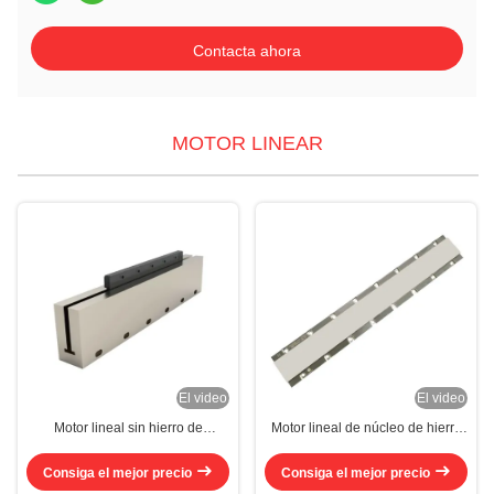
Contacta ahora
MOTOR LINEAR
El video
El video
Motor lineal sin hierro de
Motor lineal de núcleo de hierro
estructura modular 85N-501N
modular de baja carga 394N-
Motor lineal sin broche sin núcleo
1080N Motor de núcleo de hierro
Consiga el mejor precio
Consiga el mejor precio