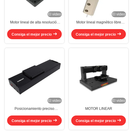
El video
El video
Motor lineal de alta resolución
Motor lineal magnético libre
con accionamiento directo
modificado CE ISO Motor de
11.2Nm-75.6Nm Motor lineal
resorte magnético
Consiga el mejor precio
Consiga el mejor precio
compacto
El video
El video
Posicionamiento preciso
MOTOR LINEAR
Catálogo de plataformas de
motor lineal Mantenimiento fácil
Consiga el mejor precio
Consiga el mejor precio