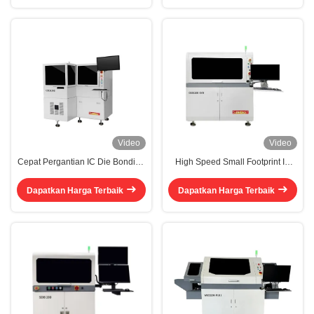
Video
Video
Cepat Pergantian IC Die Bonding
High Speed Small Footprint IC
Machine Supermini Chip Bonding
Bonding Machine Platform
Machine
Modular Die Bonder Machine
Dapatkan Harga Terbaik
Dapatkan Harga Terbaik
Mesin