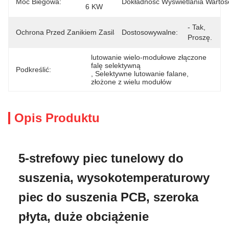
Moc Biegowa:
Dokładność Wyświetlania Wartoś
6 KW
Wyposażony 
- Tak, 
Ochrona Przed Zanikiem Zasilania:
Dostosowywalne:
W UPS
Proszę.
lutowanie wielo-modułowe złączone 
falę selektywną
Podkreślić:
, 
Selektywne lutowanie falane
, 
złożone z wielu modułów
Opis Produktu
5-strefowy piec tunelowy do
suszenia, wysokotemperaturowy
piec do suszenia PCB, szeroka
płyta, duże obciążenie