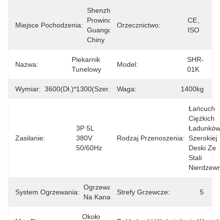
Shenzhen, 
Prowincja 
CE、
Miejsce Pochodzenia:
Orzecznictwo:
Guangdong, 
ISO
Chiny
Piekarnik 
SHR-
Nazwa:
Model:
Tunelowy
01K
Wymiar:
3600(dł.)*1300(szer.)*1685(wys.)mm
Waga:
1400kg
Łańcuch 
Ciężkich 
3P 5L 
Ładunków 
Zasilanie:
380V 
Rodzaj Przenoszenia:
Szerokiej 
50/60Hz
Deski Ze 
Stali 
Nierdzewn
Ogrzewanie 
System Ogrzewania:
Strefy Grzewcze:
5
Na Kanale
Około 