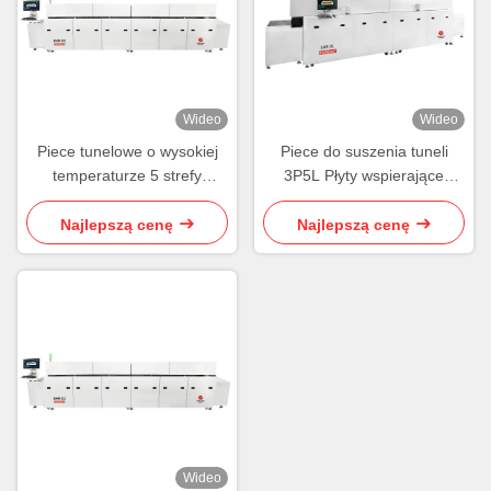
Wideo
Wideo
Piece tunelowe o wysokiej
Piece do suszenia tuneli
temperaturze 5 strefy
3P5L Płyty wspierające
transportnik łańcuchowy
łańcuch przenośny
piece tunelowe przemysłowe
Najlepszą cenę
Najlepszą cenę
Wideo