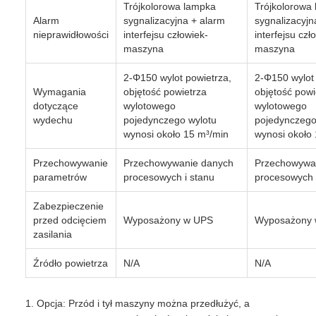
Trójkolorowa lampka
Trójkolorowa
Alarm
sygnalizacyjna + alarm
sygnalizacyjn
nieprawidłowości
interfejsu człowiek-
interfejsu czł
maszyna
maszyna
2-Φ150 wylot powietrza,
2-Φ150 wylot 
Wymagania
objętość powietrza
objętość powi
dotyczące
wylotowego
wylotowego
wydechu
pojedynczego wylotu
pojedynczego
wynosi około 15 m³/min
wynosi około
Przechowywanie
Przechowywanie danych
Przechowywa
parametrów
procesowych i stanu
procesowych 
Zabezpieczenie
przed odcięciem
Wyposażony w UPS
Wyposażony
zasilania
Źródło powietrza
N/A
N/A
1. Opcja: Przód i tył maszyny można przedłużyć, a