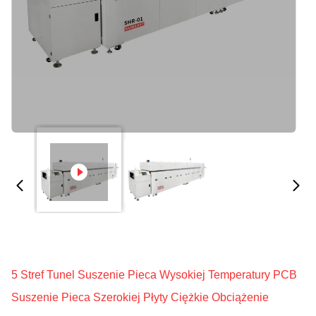
5 Stref Tunel Suszenie Pieca Wysokiej Temperatury PCB
Suszenie Pieca Szerokiej Płyty Ciężkie Obciążenie