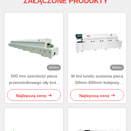
ZAŁĄCZONE PRODUKTY
Wideo
Wideo
500 mm szerokość pieca
W linii tunelu suszenia pieca
przenośnikowego siły kości
50mm-400mm kolejowy
sieci przenośnikowej tunelu
przenośnik konwekcji tunelu
pieca
pieca
Najlepszą cenę
Najlepszą cenę