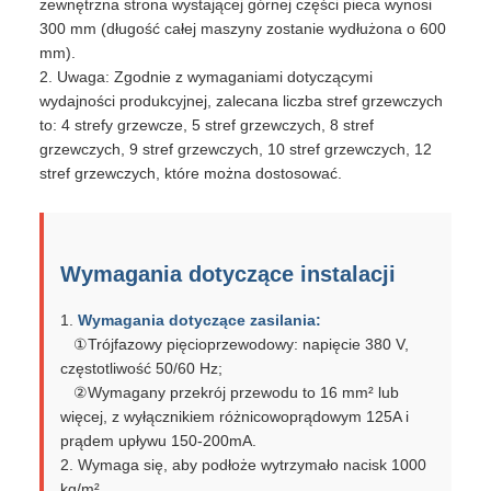
zewnętrzna strona wystającej górnej części pieca wynosi
300 mm (długość całej maszyny zostanie wydłużona o 600
mm).
2. Uwaga: Zgodnie z wymaganiami dotyczącymi
wydajności produkcyjnej, zalecana liczba stref grzewczych
to: 4 strefy grzewcze, 5 stref grzewczych, 8 stref
grzewczych, 9 stref grzewczych, 10 stref grzewczych, 12
stref grzewczych, które można dostosować.
Wymagania dotyczące instalacji
1.
Wymagania dotyczące zasilania:
①Trójfazowy pięcioprzewodowy: napięcie 380 V,
częstotliwość 50/60 Hz;
②Wymagany przekrój przewodu to 16 mm² lub
więcej, z wyłącznikiem różnicowoprądowym 125A i
prądem upływu 150-200mA.
2. Wymaga się, aby podłoże wytrzymało nacisk 1000
kg/m².