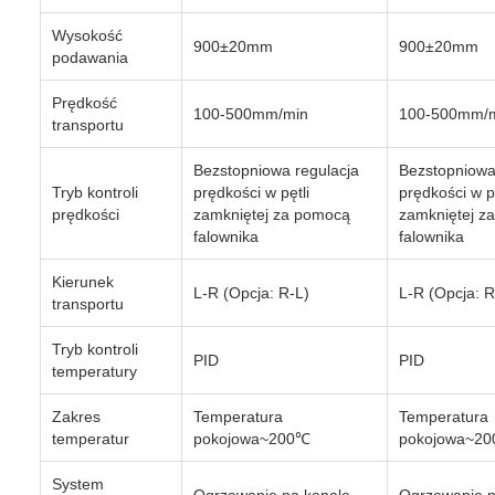
Wysokość
900±20mm
900±20mm
podawania
Prędkość
100-500mm/min
100-500mm/
transportu
Bezstopniowa regulacja
Bezstopniowa
Tryb kontroli
prędkości w pętli
prędkości w pę
prędkości
zamkniętej za pomocą
zamkniętej z
falownika
falownika
Kierunek
L-R (Opcja: R-L)
L-R (Opcja: R
transportu
Tryb kontroli
PID
PID
temperatury
Zakres
Temperatura
Temperatura
temperatur
pokojowa~200℃
pokojowa~2
System