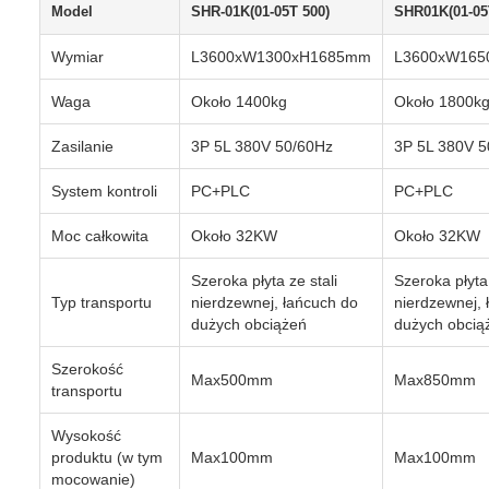
Model
SHR-01K(01-05T 500)
SHR01K(01-05
Wymiar
L3600xW1300xH1685mm
L3600xW165
Waga
Około 1400kg
Około 1800k
Zasilanie
3P 5L 380V 50/60Hz
3P 5L 380V 5
System kontroli
PC+PLC
PC+PLC
Moc całkowita
Około 32KW
Około 32KW
Szeroka płyta ze stali
Szeroka płyta 
Typ transportu
nierdzewnej, łańcuch do
nierdzewnej, 
dużych obciążeń
dużych obcią
Szerokość
Max500mm
Max850mm
transportu
Wysokość
produktu (w tym
Max100mm
Max100mm
mocowanie)