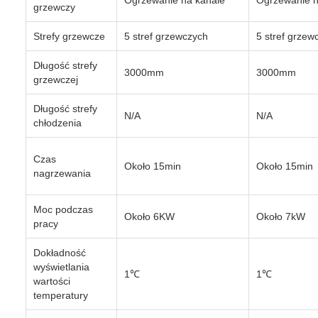
Ogrzewanie na kanale
Ogrzewanie n
grzewczy
Strefy grzewcze
5 stref grzewczych
5 stref grzew
Długość strefy
3000mm
3000mm
grzewczej
Długość strefy
N/A
N/A
chłodzenia
Czas
Około 15min
Około 15min
nagrzewania
Moc podczas
Około 6KW
Około 7kW
pracy
Dokładność
wyświetlania
1℃
1℃
wartości
temperatury