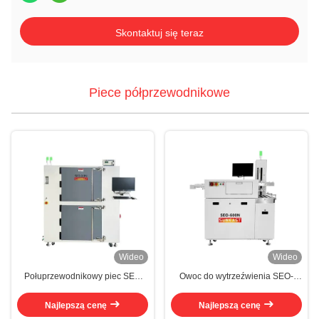
Skontaktuj się teraz
Piece półprzewodnikowe
Wideo
Wideo
Połuprzewodnikowy piec SEO
Owoc do wytrzeźwienia SEO-
Series
600N
Najlepszą cenę
Najlepszą cenę