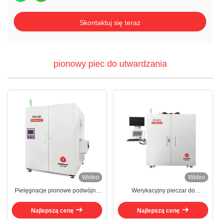
Skontaktuj się teraz
pionowy piec do utwardzania
Wideo
Wideo
Pielęgnacje pionowe podwójne
Werykacyjny pieczar do
podnoszenie
utwardzania maszyny
Najlepszą cenę
Najlepszą cenę