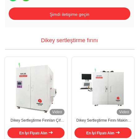
Şimdi iletişime geçin
Dikey sertleştirme fırını
Video
Video
Dikey Sertleştirme Fırınları Çift
Dikey Sertleştirme Fırını Makine
Yükseltme Küçük Kompozit
Akıllı Endüstriyel Sertleştirme
Sertleştirme Fırını
Fırını
En İyi Fiyatı Alın
En İyi Fiyatı Alın