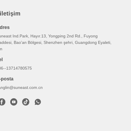
 iletişim
dres
uneast Ind.Park, Hayır.13, Yongping 2nd Rd., Fuyong
addesi, Bao'an Bölgesi, Shenzhen şehri, Guangdong Eyaleti,
in
el
86--13714780575
-posta
anglin@suneast.com.cn