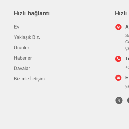
Hızlı bağlantı
Hızlı
Ev
A
S
Yaklaşık Biz.
C
Ürünler
Ç
Haberler
T
+
Davalar
E
Bizimle İletişim
y