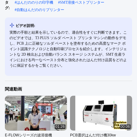
タ
#
はんだののりの印字機
#
SMT溶接ペストプリンター
グ:
#
自動はんだののりプリンター
ビデオ説明:
実際の手順と結果を示しているので、適合性をすぐに判断できます。こ
のビデオでは、T3 PLUS ソルダ ペースト プリンタ マシンの動作をデモ
し、PCB 上に正確なソルダ ペーストを塗布するための高度なマーク ポ
イント認識テクノロジと自動印刷プロセスを紹介します。インテリジェ
ントな 2D 検出および自動バランス スキージ システムが、SMT 生産ラ
インにおける均一なペースト分布と強化されたはんだ付け品質をどのよ
うに保証するかをご覧ください。
関連動画
01:26
00:06
E-FLOWシリーズの波溶接機
PCB選択はんだ付け機30kw