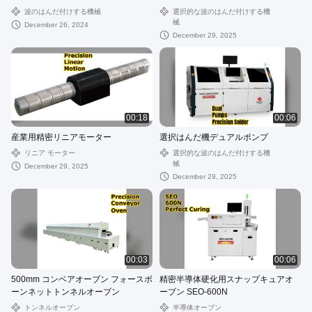
波のはんだ付けする機械
選択的な波のはんだ付けする機
械
December 26, 2024
December 29, 2025
00:18
00:06
産業用精密リニアモーター
選択はんだ機デュアルポンプ
リニア モーター
選択的な波のはんだ付けする機
械
December 29, 2025
December 29, 2025
00:03
00:06
500mm コンベアオーブン フォースボ
精密半導体硬化用スナップキュアオ
ーンネットトンネルオーブン
ーブン SEO-600N
トンネルオーブン
半導体オーブン