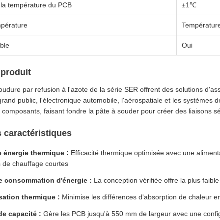
 la température du PCB
±1℃
mpérature
Températur
ble
Oui
produit
oudure par refusion à l'azote de la série SER offrent des solutions 
 grand public, l'électronique automobile, l'aérospatiale et les systèmes 
composants, faisant fondre la pâte à souder pour créer des liaisons sé
s caractéristiques
 énergie thermique :
Efficacité thermique optimisée avec une aliment
 de chauffage courtes
e consommation d'énergie :
La conception vérifiée offre la plus faibl
sation thermique :
Minimise les différences d'absorption de chaleur en
e capacité :
Gère les PCB jusqu'à 550 mm de largeur avec une config