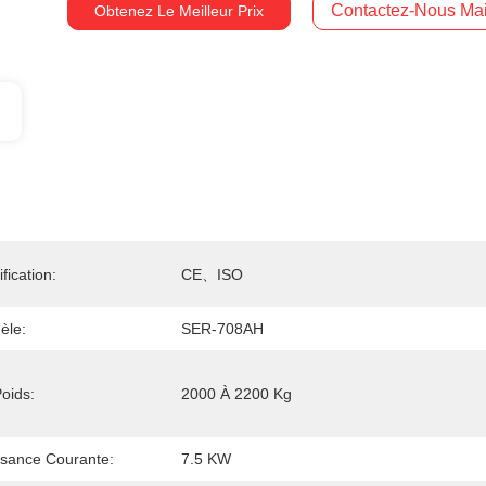
Contactez-Nous Mai
Obtenez Le Meilleur Prix
ification:
CE、ISO
èle:
SER-708AH
oids:
2000 À 2200 Kg
ssance Courante:
7.5 KW