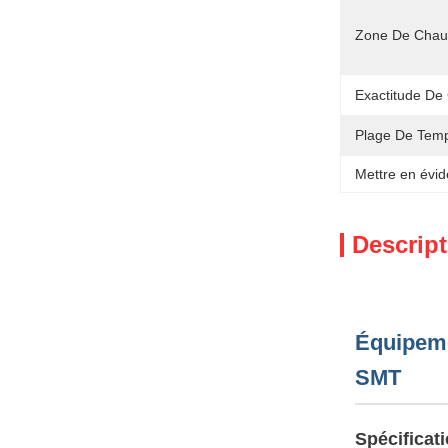
Zone De Chau
Exactitude De
Plage De Temp
Mettre en évid
Descript
Équipeme
SMT
Spécificat