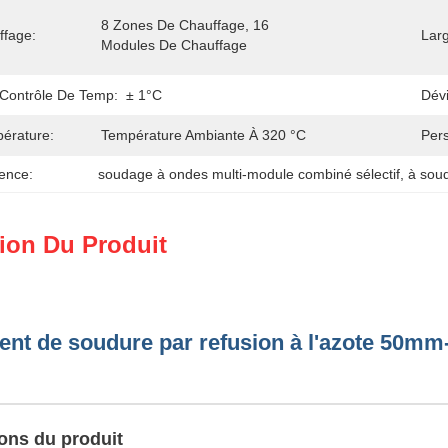
8 Zones De Chauffage, 16 
ffage:
Larg
Modules De Chauffage
 Contrôle De Temp:
± 1°C
Dév
érature:
Température Ambiante À 320 °C
Pers
ence:
soudage à ondes multi-module combiné sélectif
, 
à sou
ion Du Produit
nt de soudure par refusion à l'azote 50m
ions du produit