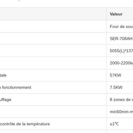
Valeur
Four de sou
SER-708AH
5055(L)*13
2000-2200k
tale
57KW
n fonctionnement
7.5KW
uffage
8 zones de 
min50mm-
 contrôle de la température
±1℃