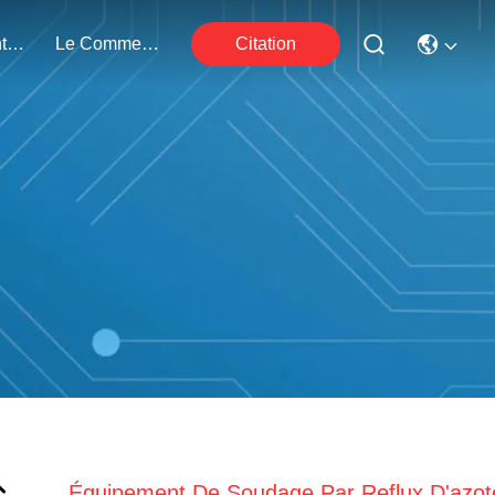
Nous Contacter
Le Commerce
Citation
Équipement De Soudage Par Reflux D'azot