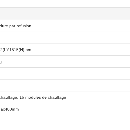
dure par refusion
72(L)*1515(H)mm
g
chauffage, 16 modules de chauffage
max400mm