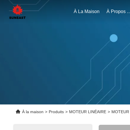
À La Maison
À Propos 
À la maison
>
Produits
>
MOTEUR LINÉAIRE
>
MOTEUR 