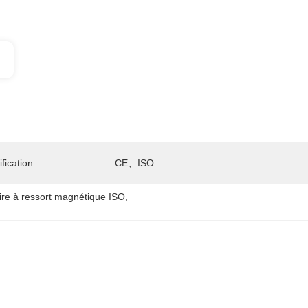
ification:
CE、ISO
ire à ressort magnétique ISO
, 