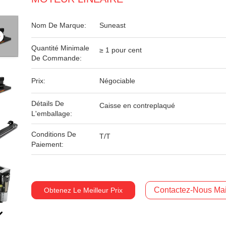
Nom De Marque:
Suneast
Quantité Minimale
≥ 1 pour cent
De Commande:
Prix:
Négociable
Détails De
Caisse en contreplaqué
L'emballage:
Conditions De
T/T
Paiement:
Contactez-Nous Mai
Obtenez Le Meilleur Prix