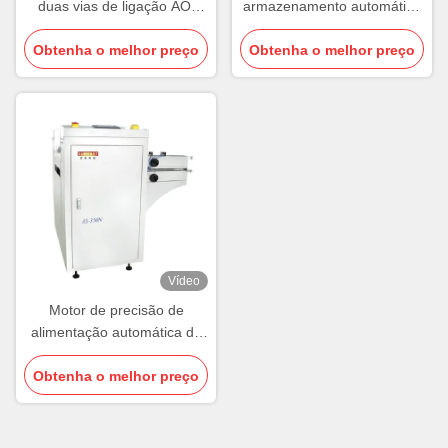
duas vias de ligação AOI
armazenamento automático
Transportador de
de empilhadeira de PCB de
Obtenha o melhor preço
transferência paralela
Obtenha o melhor preço
carga
Vídeo
Motor de precisão de
alimentação automática de
amortecimento NG/OK
Obtenha o melhor preço