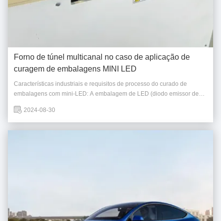
Forno de túnel multicanal no caso de aplicação de
curagem de embalagens MINI LED
Características industriais e requisitos de processo do curado de
embalagens com mini-LED: A embalagem de LED (diodo emissor de
luz semicondutor) refere-se à embalagem de chips emissores de luz,
2024-08-30
que tem uma grande diferença, em comparação com a embalagem de
circuitos integrados.A embalagem de LED n...