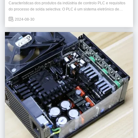
Características dos produtos da indústria de controlo PLC e requisitos
do processo de solda selectiva: O PLC é um sistema eletrónico de
operação digital concebido para aplicações em ambiente
2024-08-30
industrial.controlo sequencial, cronometragem, contagem e operações
aritméticas e outras ordens de operação, ...