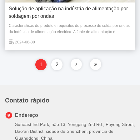
Solução de aplicação na indústria de alimentação por
soldagem por ondas
Características do produto e requisitos do processo de solda por ondas
da indústria de alimentação eléctrica: A fonte de alimentação é
amplamente utilizada em comunicações, eletrônicos automotivos,
2024-08-30
telefones celulares e outros campos; A Emerson é a empresa típica na
indústria de fonte de alimentação ...
1
2
Contato rápido
Endereço
Suneast Ind.Park, não.13, Yongping 2nd Rd., Fuyong Street,
Bao'an District, cidade de Shenzhen, província de
Guangdong, China