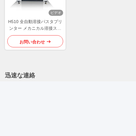
ビデオ
H510 全自動溶接パスタプリ
ンター メカニカル溶接スク
リーンプリンター
お問い合わせ
迅速な連絡
アドレス
サネスト・イン・パーク,ノー13, 永平2丁目,フヨン通り,バオ
アン地区,深?? 市,広東州,中国
テレ
+86--13714780575