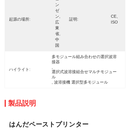
ン
ゼ
ン,
CE、
起源の場所:
証明:
広
ISO
東
省,
中
国
多モジュール組み合わせの選択波溶
接器
, 
ハイライト:
選択式波溶接組合せマルチモジュー
ル
, 
波溶接機 選択型多モジュール
製品説明
はんだペーストプリンター