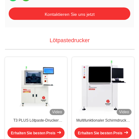
Kontaktieren Sie uns jetzt
Lötpastedrucker
Video
Video
T3 PLUS Lötpaste-Drucker
Multifunktionaler Schirmdrucker
AC220V
mit Lötpaste T5 vollautomatische
Kennzeichenerkennungstechnik
SMT-Druckmaschine
Erhalten Sie besten Preis
Erhalten Sie besten Preis