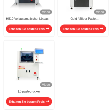
Video
Video
H510 Vollautomatischer Lötpaste-
Gold / Silber Paste
Drucker Mechanischer
Druckermaschine Voll
Lötbildschirmdrucker
automatischer
Erhalten Sie besten Preis
Erhalten Sie besten Preis
Halbleiterdruckmaschine
Video
Lötpastedrucker
Erhalten Sie besten Preis