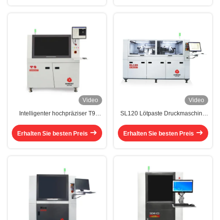
Video
Video
Intelligenter hochpräziser T9
SL120 Lötpaste Druckmaschine
SMT-Lötpaste-Drucker 2D-Check-
3kw vollautomatischer SMT
Lötpaste-Drucker
Bildschirmdrucker
Erhalten Sie besten Preis
Erhalten Sie besten Preis