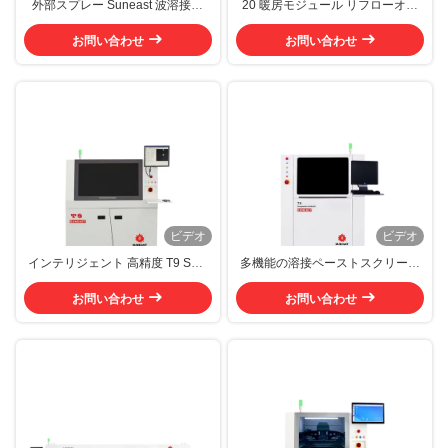
外部スプレー Suneast 波溶接機
20 暖房モジュール リフローオー
8KW 鉛のない波溶接機
ブン 10KW 10ゾーン 熱気リフロ
お問い合わせ
お問い合わせ
ーオーブン
ビデオ
ビデオ
インテリジェント 高精度 T9 SMT
多機能の溶接ペーストスクリーン
溶接ペーストプリンター 2D チェ
プリンターT5 全自動SMT印刷機
ック 溶接ペーストプリンター
お問い合わせ
お問い合わせ