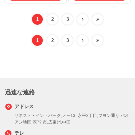
1
2
3
1
2
3
迅速な連絡
アドレス
サネスト・イン・パーク,ノー13, 永平2丁目,フヨン通り,バオ
アン地区,深?? 市,広東州,中国
テレ